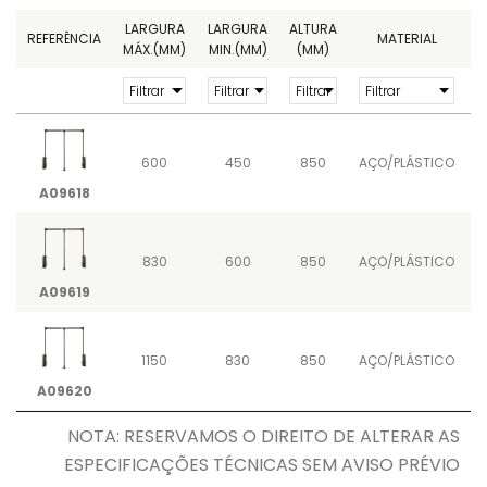
LARGURA
LARGURA
ALTURA
REFERÊNCIA
MATERIAL
MÁX.(MM)
MIN.(MM)
(MM)
600
450
850
AÇO/PLÁSTICO
P
A09618
830
600
850
AÇO/PLÁSTICO
P
A09619
1150
830
850
AÇO/PLÁSTICO
P
A09620
NOTA: RESERVAMOS O DIREITO DE ALTERAR AS
ESPECIFICAÇÕES TÉCNICAS SEM AVISO PRÉVIO