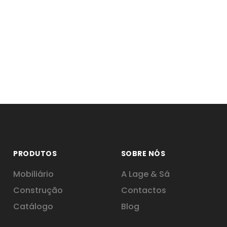
PRODUTOS
SOBRE NÓS
Mobiliário
A Lage & Sá
Construção
Contactos
Catálogo
Blog