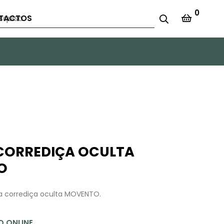
0
TACTOS
CORREDIÇA OCULTA
O
 corrediça oculta MOVENTO.
 ONLINE